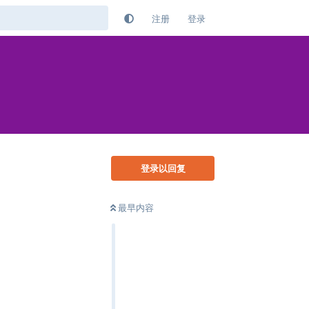
注册
登录
登录以回复
最早内容