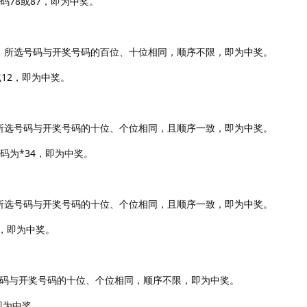
码78或87，即为中奖。
，所选号码与开奖号码的百位、十位相同，顺序不限，即为中奖。
或12，即为中奖。
所选号码与开奖号码的十位、个位相同，且顺序一致，即为中奖。
码为*34，即为中奖。
所选号码与开奖号码的十位、个位相同，且顺序一致，即为中奖。
2，即为中奖。
选号码与开奖号码的十位、个位相同，顺序不限，即为中奖。
即为中奖。