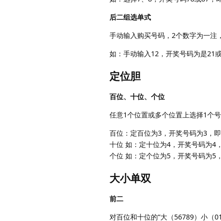
后二组选单式
手动输入购买号码，2个数字为一注
如：手动输入12，开奖号码为是21
定位胆
百位、十位、个位
任意1个位置或多个位置上选择1个
百位：定百位为3，开奖号码为3，
十位 如：定十位为4，开奖号码为4
个位 如：定个位为5，开奖号码为5
大小单双
前二
对百位和十位的“大（56789）小（0