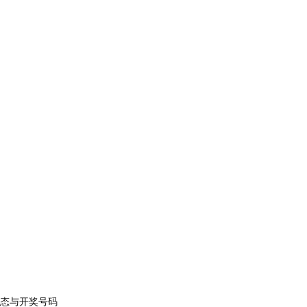
、形态与开奖号码