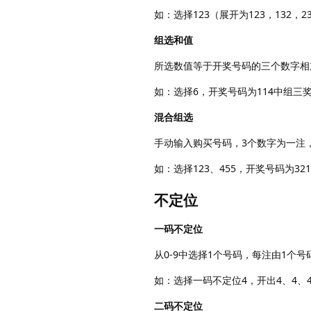
如：选择123（展开为123，132，2
组选和值
所选数值等于开奖号码的三个数字相
如：选择6，开奖号码为114中组三
混合组选
手动输入购买号码，3个数字为一注
如：选择123、455，开奖号码为3
不定位
一码不定位
从0-9中选择1个号码，每注由1个
如：选择一码不定位4，开出4、4、
二码不定位