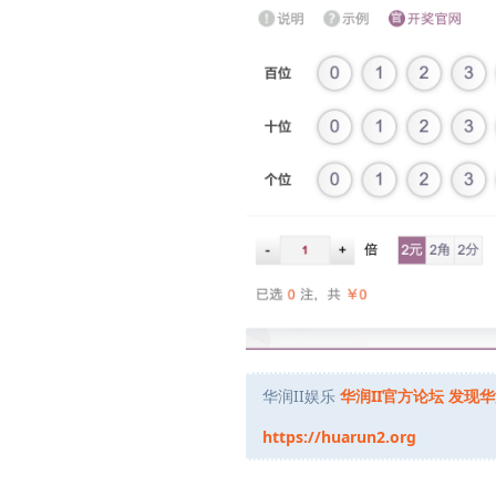
华润II娱乐
华润II官方论坛 发现华
https://huarun2.org