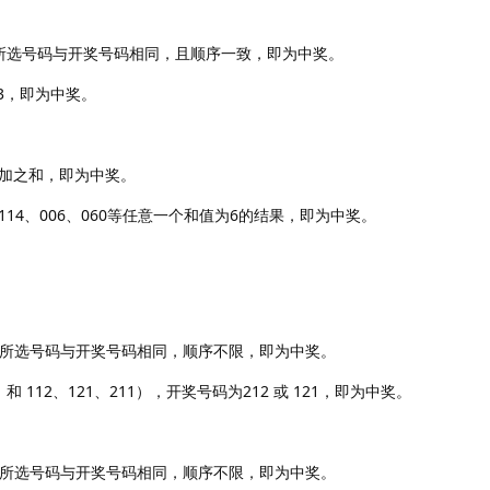
所选号码与开奖号码相同，且顺序一致，即为中奖。
23，即为中奖。
加之和，即为中奖。
114、006、060等任意一个和值为6的结果，即为中奖。
注，所选号码与开奖号码相同，顺序不限，即为中奖。
 和 112、121、211），开奖号码为212 或 121，即为中奖。
注，所选号码与开奖号码相同，顺序不限，即为中奖。