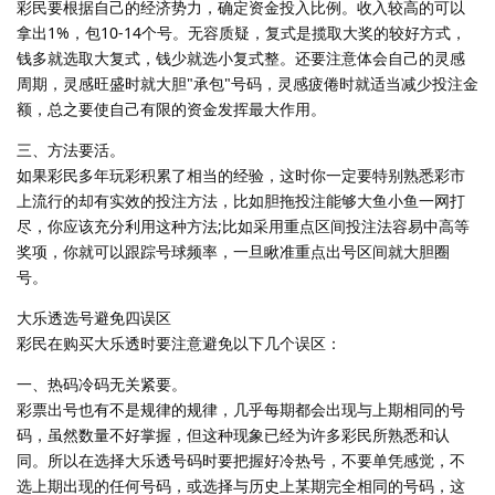
彩民要根据自己的经济势力，确定资金投入比例。收入较高的可以
拿出1%，包10-14个号。无容质疑，复式是揽取大奖的较好方式，
钱多就选取大复式，钱少就选小复式整。还要注意体会自己的灵感
周期，灵感旺盛时就大胆"承包"号码，灵感疲倦时就适当减少投注金
额，总之要使自己有限的资金发挥最大作用。
三、方法要活。
如果彩民多年玩彩积累了相当的经验，这时你一定要特别熟悉彩市
上流行的却有实效的投注方法，比如胆拖投注能够大鱼小鱼一网打
尽，你应该充分利用这种方法;比如采用重点区间投注法容易中高等
奖项，你就可以跟踪号球频率，一旦瞅准重点出号区间就大胆圈
号。
大乐透选号避免四误区
彩民在购买大乐透时要注意避免以下几个误区：
一、热码冷码无关紧要。
彩票出号也有不是规律的规律，几乎每期都会出现与上期相同的号
码，虽然数量不好掌握，但这种现象已经为许多彩民所熟悉和认
同。所以在选择大乐透号码时要把握好冷热号，不要单凭感觉，不
选上期出现的任何号码，或选择与历史上某期完全相同的号码，这