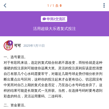
1
/
1
条
华润2交流区
活用超级大乐透复式投注
可可
2025年1月11日
一、选号要活。
对于有彩民来说，选定的复式组合轻易不愿改变，而恰恰就是这种
僵硬的投注原则可能使你远离大奖。灵活的投注原则应该是想清楚
自己有那几个心水码需要常守，对最近几期号球走势仔细分析并判
断出重点出号区间，这样你的投注起来才会更有信心。切忌因没有
中奖而对自己上期的复式全盘否定，乃至连心水号码也舍弃了。这
样的结果可能是长期复式一无所获。当然，在选择号码时要考虑到
彩盘的特点，灵活运用重码、二连码等。
二、资金要活。