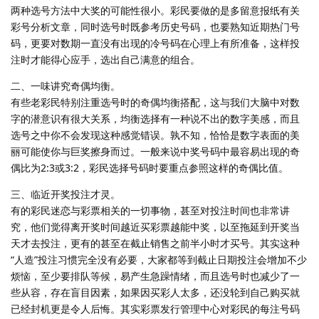
两种选号方法中大奖的可能性很小。彩民要做的是多留意报纸有关
彩号分析文章，同时选号时既参考历史号码，也要熟知近期热门号
码，更要对数期一直没有出现的冷号码在心理上有所准备，这样投
注时才能得心应手，选出自己满意的组合。
二、一味讲究奇偶均衡。
有些老彩民特别注重选号时的奇偶均衡搭配，这与我们大脑中对数
字的潜意识有很大关系，均衡选择有一种说不出的数字美感，而且
选号之中你不会发现这种感觉错误。孰不知，恰恰是数字表面的美
丽可能使你与巨奖擦身而过。一般来说中奖号码中最容易出现的奇
偶比为2:3或3:2，彩民选择号码时要重点参照这样的奇偶比值。
三、临近开奖投注才灵。
有的彩民迷恋与彩票相关的一切事物，甚至对投注时间也非常讲
究，他们觉得离开奖时间越近买彩票越能中奖，以至拖延到开奖当
天才去投注，更有的甚至在截止销售之前半小时才买号。其实这种
“人造”投注习惯完全没有必要，大家都等到截止日期投注会增加不少
烦恼，至少要排队等候，易产生急躁情绪，而且选号时也减少了一
些从容，存在盲目因素，如果因买彩人太多，还没轮到自己购买就
已经封机更是令人后悔。其实彩票发行管理中心对彩民的每注号码