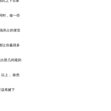
，相比之下百家
同时，做一些
赌场所占的便宜
都让你嬴很多
找出那几间规则
% 以上 。纵然
应该再赌下
回复