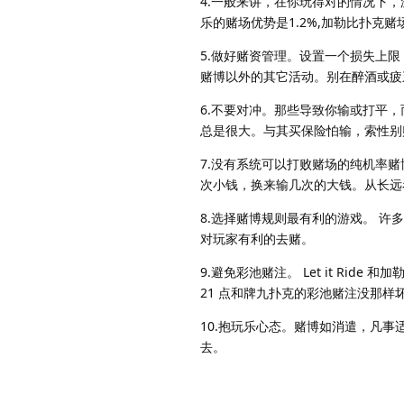
4.一般来讲，在你玩得对的情况下，游
乐的赌场优势是1.2%,加勒比扑克赌
5.做好赌资管理。设置一个损失上
赌博以外的其它活动。别在醉酒或疲
6.不要对冲。那些导致你输或打平
总是很大。与其买保险怕输，索性别
7.没有系统可以打败赌场的纯机率
次小钱，换来输几次的大钱。从长远
8.选择赌博规则最有利的游戏。 
对玩家有利的去赌。
9.避免彩池赌注。 Let it Rid
21 点和牌九扑克的彩池赌注没那样
10.抱玩乐心态。赌博如消遣，凡
去。