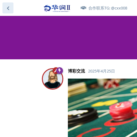
合作联系TG: @cxx008
博彩交流
2025年4月25日