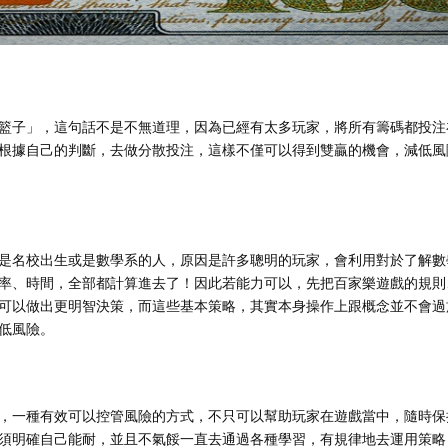
籃子」，這句話不是不無道理，因為已經有太多玩家，將所有籌碼都投注
根據自己的判斷，去做分散投注，這樣不僅可以得到雙贏的機會，減低風
是名校出生或是數學系的人，原因是許多聰明的玩家，會利用對於了解數
率、時間，全部都計算進去了！因此若能力可以，先把百家樂遊戲的規則
可以做出更明智決策，而這些基本策略，其實本身操作上跟概念並不會過
低風險。
，一種有效可以控管風險的方式，不只可以幫助玩家在遊戲當中，隨時保
須明確自己能耐，並且不氣餒一直去通過各種學習，有規律地去運用策略