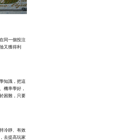
在同一個投注
險又獲得利
學知識，把這
、機率學好，
於困難，只要
持冷靜、有效
，去提高玩家