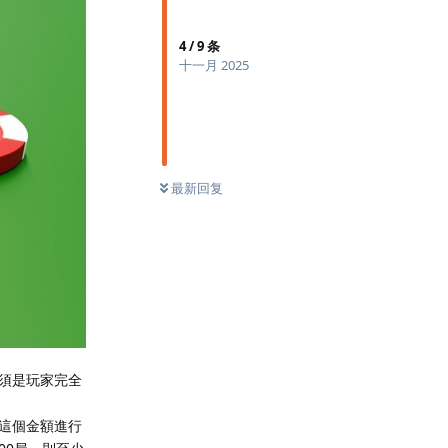
4
/
9
条
十一月 2025
最新回复
須是玩家完全
這個金額進行