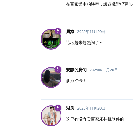
在百家樂中的勝率，讓遊戲變得更加
周杰
2025年11月20日
论坛越来越热闹了～
安静的房间
2025年11月20日
前排打卡！
湖风
2025年11月20日
这里有没有卖百家乐挂机软件的