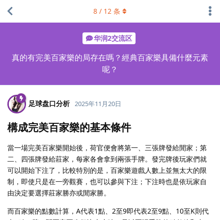
8
/
12
条
华润2交流区
真的有完美百家樂的局存在嗎？經典百家樂具備什麼元素
呢？
足球盘口分析
2025年11月20日
構成完美百家樂的基本條件
當一場完美百家樂開始後，荷官便會將第一、三張牌發給閒家；第
二、四張牌發給莊家，每家各會拿到兩張手牌。發完牌後玩家們就
可以開始下注了，比較特別的是，百家樂遊戲人數上並無太大的限
制，即使只是在一旁觀賽，也可以參與下注；下注時也是依玩家自
由決定要選擇莊家勝亦或閒家勝。
而百家樂的點數計算，A代表1點、2至9即代表2至9點、10至K則代