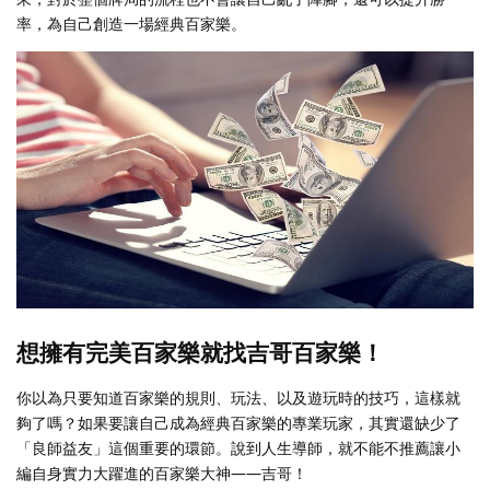
率，為自己創造一場經典百家樂。
想擁有完美百家樂就找吉哥百家樂！
你以為只要知道百家樂的規則、玩法、以及遊玩時的技巧，這樣就
夠了嗎？如果要讓自己成為經典百家樂的專業玩家，其實還缺少了
「良師益友」這個重要的環節。說到人生導師，就不能不推薦讓小
編自身實力大躍進的百家樂大神——吉哥！