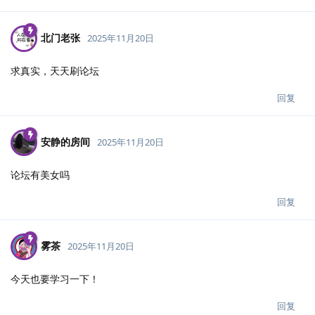
北门老张
2025年11月20日
求真实，天天刷论坛
回复
安静的房间
2025年11月20日
论坛有美女吗
回复
雾茶
2025年11月20日
今天也要学习一下！
回复