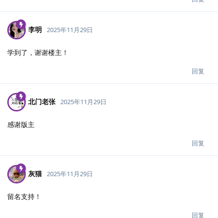
李明
2025年11月29日
学到了，谢谢楼主！
回复
北门老张
2025年11月29日
感谢版主
回复
灰猫
2025年11月29日
留名支持！
回复