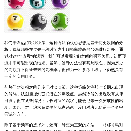
我们来看热门对决决策。这种方法的核心思想是基于历史数据的分
析，选择那些在过去一段时间内出现频率较高的号码进行对决。通
过对这些“热号”的观察，我们可以发现它们之间的强弱关系，进而预
测未来可能出现的结果。当然，这种方法也有其局限性，因为历史
的高频并不保证未来的高概率，但作为一种参考手段，它仍然具有
一定的实用价值。
与热门对决相对的是冷门对决决策。这种策略关注那些长期未出现
的号码，试图捕捉到它们潜在的爆发点。虽然冷号的出现没有规律
可循，但在某些情况下，长时间的沉寂可能会迎来一次突破性的出
现。因此，对于追求高赔率的玩家来说，冷门对决无疑是一个值得
尝试的方向。
除了基于频率的选择外，还有一种更为直观的方法——相邻号码对