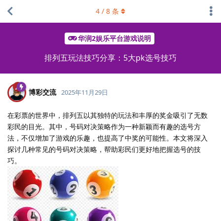
4
/
8
条
华润2娱乐平台游戏说明
排列五玩法技巧分享：5大pk选号技巧
博彩交流
2025年11月29日
在彩票的世界中，排列五以其独特的玩法和丰厚的奖金吸引了无数
彩民的目光。其中，号码对决策略作为一种新颖而有趣的选号方
法，不仅增加了游戏的乐趣，也提高了中奖的可能性。本文将深入
探讨几种常见的号码对决策略，帮助彩民们更好地把握选号的技
巧。