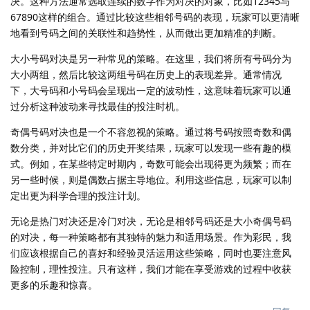
决。这种方法通常选取连续的数字作为对决的对象，比如12345与
67890这样的组合。通过比较这些相邻号码的表现，玩家可以更清晰
地看到号码之间的关联性和趋势性，从而做出更加精准的判断。
大小号码对决是另一种常见的策略。在这里，我们将所有号码分为
大小两组，然后比较这两组号码在历史上的表现差异。通常情况
下，大号码和小号码会呈现出一定的波动性，这意味着玩家可以通
过分析这种波动来寻找最佳的投注时机。
奇偶号码对决也是一个不容忽视的策略。通过将号码按照奇数和偶
数分类，并对比它们的历史开奖结果，玩家可以发现一些有趣的模
式。例如，在某些特定时期内，奇数可能会出现得更为频繁；而在
另一些时候，则是偶数占据主导地位。利用这些信息，玩家可以制
定出更为科学合理的投注计划。
无论是热门对决还是冷门对决，无论是相邻号码还是大小奇偶号码
的对决，每一种策略都有其独特的魅力和适用场景。作为彩民，我
们应该根据自己的喜好和经验灵活运用这些策略，同时也要注意风
险控制，理性投注。只有这样，我们才能在享受游戏的过程中收获
更多的乐趣和惊喜。