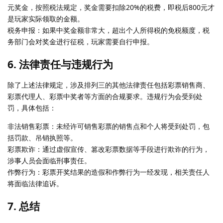
元奖金，按照税法规定，奖金需要扣除20%的税费，即税后800元才
是玩家实际领取的金额。
税务申报：如果中奖金额非常大，超出个人所得税的免税额度，税
务部门会对奖金进行征税，玩家需要自行申报。
6. 法律责任与违规行为
除了上述法律规定，涉及排列三的其他法律责任包括彩票销售商、
彩票代理人、彩票中奖者等方面的合规要求。违规行为会受到处
罚，具体包括：
非法销售彩票：未经许可销售彩票的销售点和个人将受到处罚，包
括罚款、吊销执照等。
彩票欺诈：通过虚假宣传、篡改彩票数据等手段进行欺诈的行为，
涉事人员会面临刑事责任。
作弊行为：彩票开奖结果的造假和作弊行为一经发现，相关责任人
将面临法律追诉。
7. 总结