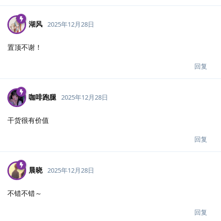
湖风
2025年12月28日
置顶不谢！
回复
咖啡跑腿
2025年12月28日
干货很有价值
回复
晨晓
2025年12月28日
不错不错～
回复