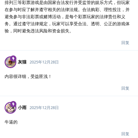
排列三等彩票游戏是由国家合法发行并受监管的娱乐方式，但玩家
在参与时应了解并遵守相关的法律法规。合法购彩、理性投注，并
避免参与非法彩票或赌博活动，是每个彩票玩家的法律责任和义
务。通过遵守法律规定，玩家可以享受合法、透明、公正的游戏体
验，同时避免违法风险和资金损失。
回复
灰猫
2025年12月28日
内容很详细，受益匪浅！
回复
小雨
2025年12月28日
牛逼的
回复