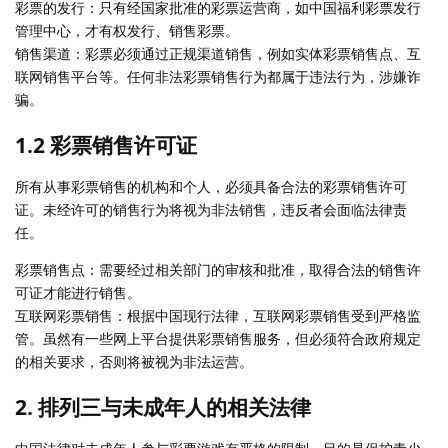
彩票的发行：只有经国家批准的彩票运营商，如中国福利彩票发行
管理中心，才有权发行、销售彩票。
销售渠道：彩票必须通过正规渠道销售，例如实体彩票销售点、互
联网销售平台等。任何非法彩票销售行为都属于违法行为，涉嫌诈
骗。
1.2 彩票销售许可证
所有从事彩票销售的机构和个人，必须具备合法的彩票销售许可
证。未经许可的销售行为将视为非法销售，违反者会面临法律责
任。
彩票销售点：需要经过相关部门的审核和批准，取得合法的销售许
可证才能进行销售。
互联网彩票销售：根据中国现行法律，互联网彩票销售受到严格监
管。虽然有一些网上平台提供彩票销售服务，但必须符合政府规定
的相关要求，否则将被视为非法运营。
2. 排列三与未成年人的相关法律