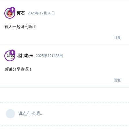
河石
2025年12月28日
有人一起研究吗？
回复
北门老张
2025年12月28日
感谢分享资源！
回复
说点什么吧...