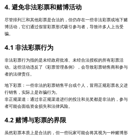
4. 避免非法彩票和赌博活动
尽管排列三和其他彩票是合法的，但仍存在一些非法彩票或地下赌
博活动，它们通过假冒彩票形式吸引参与者，导致许多人上当受
骗。
4.1 非法彩票行为
非法彩票行为指的是未经政府批准、未经合法授权的所有彩票活
动。这些活动违反了《彩票管理条例》，会导致彩票销售商和参与
者的法律责任。
地下彩票：一些非法的彩票销售平台或个人，冒用正规彩票名义进
行销售，实际上是诈骗行为。
非正规渠道：通过非正规渠道进行的投注和兑奖都是非法的，参与
者可能会面临资金损失和法律风险。
4.2 赌博与彩票的界限
虽然彩票本质上是合法的，但一些玩家可能会将其视为一种赌博形