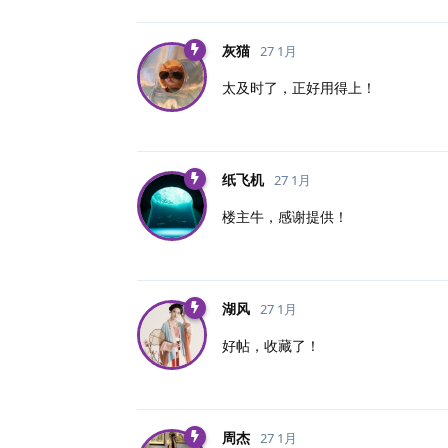
灰猫
27 1月
太及时了，正好用得上！
纸飞机
27 1月
楼主牛，感谢提供！
湖风
27 1月
好帖，收藏了！
周杰
27 1月