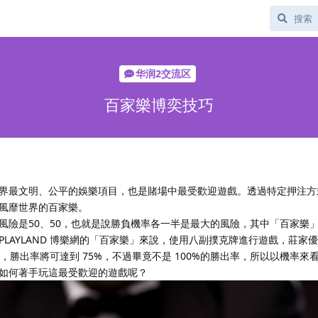
华润2交流区
百家樂博奕技巧
界最文明、公平的娛樂項目，也是賭場中最受歡迎遊戲。透過特定押注方
手風靡世界的百家樂。
風險是50、50，也就是說勝負機率各一半是最大的風險，其中「百家樂
AYLAND 博樂網的「百家樂」來說，使用八副撲克牌進行遊戲，莊家優勢 
式，勝出率將可達到 75%，不過畢竟不是 100%的勝出率，所以以機率來
如何著手玩這最受歡迎的遊戲呢？