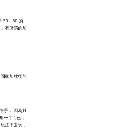
0、50 的
樂」有所謂的加
及閒家加牌後的
停手， 因為只
那一半而已，
的玩法下去玩，