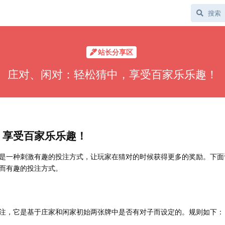
站长分享区
庄对、闲对：轻松猜中，享受百家乐乐趣！
，享受百家乐乐趣！
是一种刺激有趣的投注方式，让玩家在猜对的时候获得更多的奖励。下面
而有趣的投注方式。
注，它是基于庄家和闲家初始两张牌中是否有对子而设定的。规则如下：