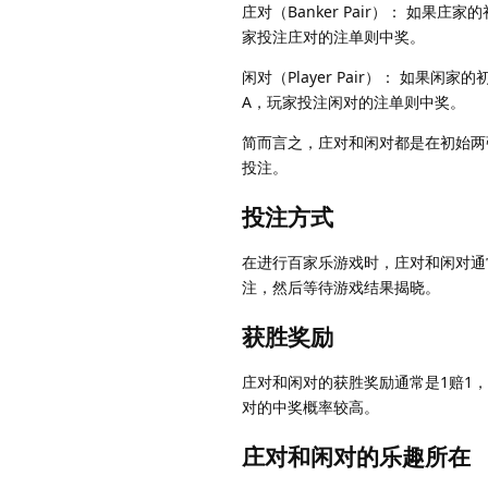
庄对（Banker Pair）： 如
家投注庄对的注单则中奖。
闲对（Player Pair）： 如
A，玩家投注闲对的注单则中奖。
简而言之，庄对和闲对都是在初始两
投注。
投注方式
在进行百家乐游戏时，庄对和闲对通
注，然后等待游戏结果揭晓。
获胜奖励
庄对和闲对的获胜奖励通常是1赔1
对的中奖概率较高。
庄对和闲对的乐趣所在