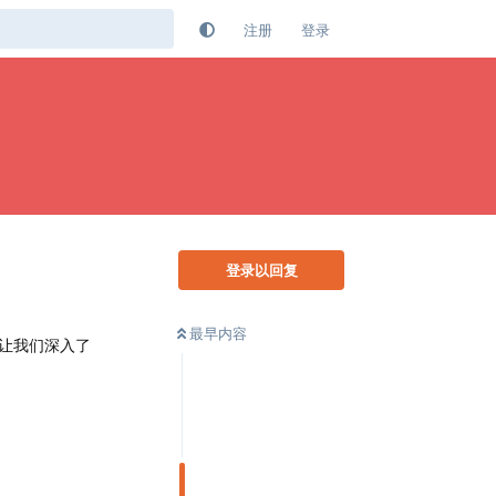
注册
登录
登录以回复
最早内容
让我们深入了