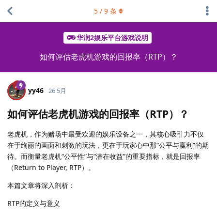
5
/
9
条
华润2娱乐平台游戏说明
如何评估老虎机游戏的回报率（RTP）？
yy46
26 5月
如何评估老虎机游戏的回报率（RTP）？
老虎机，作为赌场中最受欢迎的娱乐设备之一，其核心吸引力不仅
在于绚丽的画面和刺激的玩法，更在于玩家心中那“公平与赢利”的期
待。而衡量老虎机“公平性”与“潜在收益”的重要指标，就是回报率
（Return to Player, RTP）。
本篇文章将深入剖析：
RTP的定义与意义