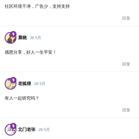
社区环境干净，广告少，支持支持
回复
晨晓
26 5月
感恩分享，好人一生平安！
回复
老狐狸
26 5月
有人一起研究吗？
回复
北门老张
26 5月