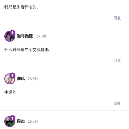
我只是来看评论的。
回复
咖啡跑腿
26 5月
什么时候建立个交流群吧
回复
湖风
26 5月
牛逼的
回复
周杰
26 5月