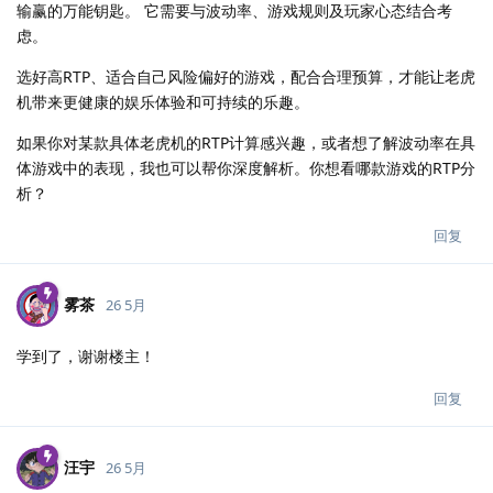
输赢的万能钥匙。 它需要与波动率、游戏规则及玩家心态结合考
虑。
选好高RTP、适合自己风险偏好的游戏，配合合理预算，才能让老虎
机带来更健康的娱乐体验和可持续的乐趣。
如果你对某款具体老虎机的RTP计算感兴趣，或者想了解波动率在具
体游戏中的表现，我也可以帮你深度解析。你想看哪款游戏的RTP分
析？
回复
雾茶
26 5月
学到了，谢谢楼主！
回复
汪宇
26 5月