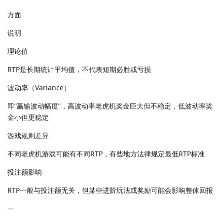
方面
说明
理论值
RTP是长期统计平均值，不代表短期必胜或亏损
波动率（Variance）
即“赢输波动幅度”，高波动率老虎机奖金巨大但不稳定，低波动率奖
金小但更稳定
游戏规则差异
不同老虎机游戏可能有不同RTP，有些地方法律规定最低RTP标准
投注额影响
RTP一般与投注额无关，但某些进阶玩法或奖励可能会影响整体回报
—