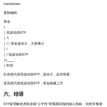
markdown
复制编辑
资金
|
| 高波动高RTP
| /\
| / \ 资金波动大，大奖稀少
| /
| / 低波动高RTP
|
/
_____
| 时间
红色线代表高波动高RTP，波动大，起伏明显
蓝色线代表低波动高RTP，资金稳健上升
六、结语
RTP是理解老虎机游戏“公平性”和预期回报的核心指标，但绝非预测