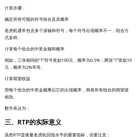
计算步骤：
确定所有可能的符号组合及其概率
老虎机通常包含多个滚轴和符号，每个符号出现概率不一，组合方
式多样。
计算每个组合的中奖金额和概率
例如，三张相同的“7”符号奖励100元，概率为0.5%；两张“7”奖励10
元，概率为2%等等。
计算期望收益
用每个组合的中奖金额乘以它的出现概率，再将所有组合的期望值
相加。
数学表达为：
三、RTP的实际意义
虽然RTP是衡量老虎机回报水平的重要指标，但要注意：