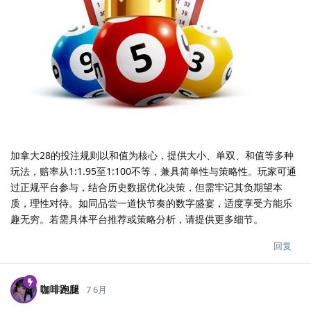
加拿大28的投注规则以和值为核心，提供大小、单双、和值等多种
玩法，赔率从1:1.95至1:100不等，兼具简单性与策略性。玩家可通
过正规平台参与，结合历史数据优化决策，但需牢记其负期望本
质，理性对待。如同品尝一道快节奏的数字盛宴，适度享受方能乐
趣无穷。若需具体平台推荐或策略分析，请提供更多细节。
回复
咖啡跑腿
7 6月