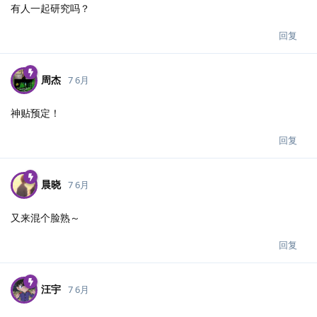
有人一起研究吗？
回复
周杰
7 6月
神贴预定！
回复
晨晓
7 6月
又来混个脸熟～
回复
汪宇
7 6月