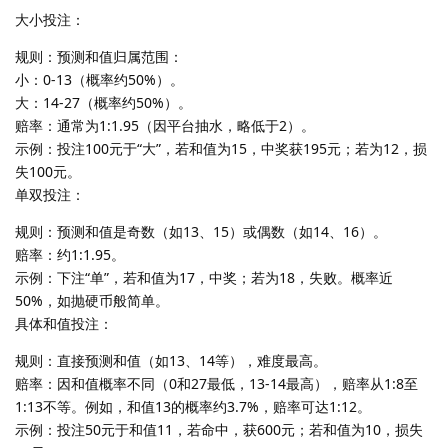
大小投注：
规则：预测和值归属范围：
小：0-13（概率约50%）。
大：14-27（概率约50%）。
赔率：通常为1:1.95（因平台抽水，略低于2）。
示例：投注100元于“大”，若和值为15，中奖获195元；若为12，损
失100元。
单双投注：
规则：预测和值是奇数（如13、15）或偶数（如14、16）。
赔率：约1:1.95。
示例：下注“单”，若和值为17，中奖；若为18，失败。概率近
50%，如抛硬币般简单。
具体和值投注：
规则：直接预测和值（如13、14等），难度最高。
赔率：因和值概率不同（0和27最低，13-14最高），赔率从1:8至
1:13不等。例如，和值13的概率约3.7%，赔率可达1:12。
示例：投注50元于和值11，若命中，获600元；若和值为10，损失