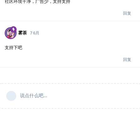
社区环境干净，广告少，支持支持
回复
雾茶
7 6月
支持下吧
回复
说点什么吧...