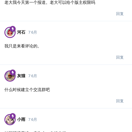
老大我今天第一个报道。老大可以给个版主权限吗
回复
河石
7 6月
我只是来看评论的。
回复
灰猫
7 6月
什么时候建立个交流群吧
回复
小雨
7 6月