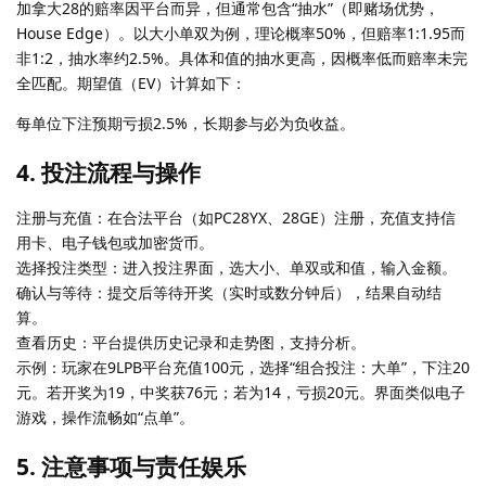
加拿大28的赔率因平台而异，但通常包含“抽水”（即赌场优势，
House Edge）。以大小单双为例，理论概率50%，但赔率1:1.95而
非1:2，抽水率约2.5%。具体和值的抽水更高，因概率低而赔率未完
全匹配。期望值（EV）计算如下：
每单位下注预期亏损2.5%，长期参与必为负收益。
4. 投注流程与操作
注册与充值：在合法平台（如PC28YX、28GE）注册，充值支持信
用卡、电子钱包或加密货币。
选择投注类型：进入投注界面，选大小、单双或和值，输入金额。
确认与等待：提交后等待开奖（实时或数分钟后），结果自动结
算。
查看历史：平台提供历史记录和走势图，支持分析。
示例：玩家在9LPB平台充值100元，选择“组合投注：大单”，下注20
元。若开奖为19，中奖获76元；若为14，亏损20元。界面类似电子
游戏，操作流畅如“点单”。
5. 注意事项与责任娱乐