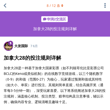
8
/
12
条
华润2交流区
加拿大28的投注规则详解
大发国际
7 6月
加拿大28的投注规则详解
加拿大28是一种基于加拿大国家彩票（如不列颠哥伦比亚彩票公司
BCLC的Keno或类似机制）的在线数字竞猜游戏，以三个随机数字
（0-9）的和值（范围0-27）为核心，玩家通过预测和值或其特性
（如大小、单双）进行投注。其规则简单直观，结合高频开奖（通
常每3-5分钟一期），深受玩家喜爱。以下将系统阐述加拿大28的投
注规则，涵盖核心机制、投注类型、赔率结构及注意事项，辅以示
例，确保内容专业、逻辑清晰且趣味十足。