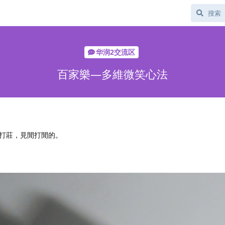
华润2交流区
百家樂—多維微笑心法
打莊，見閒打閒的。