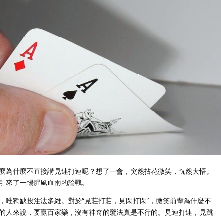
麼為什麼不直接講見連打連呢？想了一會，突然拈花微笑，恍然大悟。
引來了一場腥風血雨的論戰。
，唯獨缺投注法多維。對於“見莊打莊，見閑打閑”，微笑前輩為什麼不
的人來說，要贏百家樂，沒有神奇的纜法真是不行的。見連打連，見跳