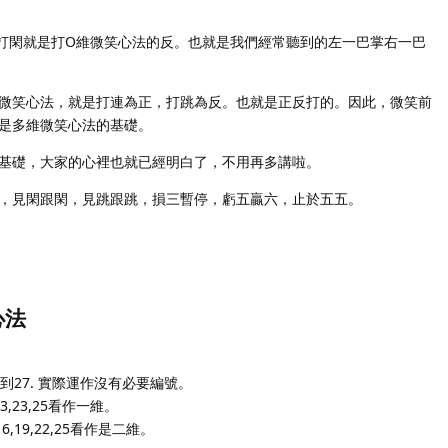
打閑就是打O維微笑心法的反。也就是我們經常聽到的左一巴掌右一巴
微笑心法，就是打連為正，打跳為反。也就是正反打的。因此，微笑前
是多維微笑心法的基礎。
基礎，大家的心裡也就已經明白了，不用再多講啦。
，見閑跟閑，見跳跟跳，損三暫停，虧五贏六，止於五五。
心法
到27. 實際運作沒有必要編號。
3,23,25看作一維。
6,19,22,25看作是二維。