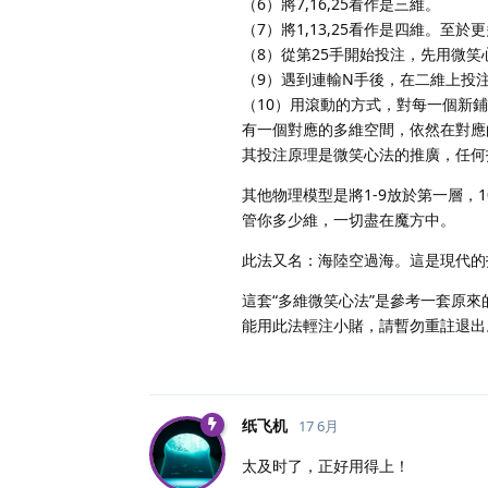
（6）將7,16,25看作是三維。
（7）將1,13,25看作是四維。至
（8）從第25手開始投注，先用微
（9）遇到連輸N手後，在二維上投
（10）用滾動的方式，對每一個新鋪，如2
有一個對應的多維空間，依然在對應
其投注原理是微笑心法的推廣，任何投
其他物理模型是將1-9放於第一層，1
管你多少維，一切盡在魔方中。
此法又名：海陸空過海。這是現代的
這套“多維微笑心法”是參考一套原
能用此法輕注小賭，請暫勿重註退出
纸飞机
17 6月
太及时了，正好用得上！