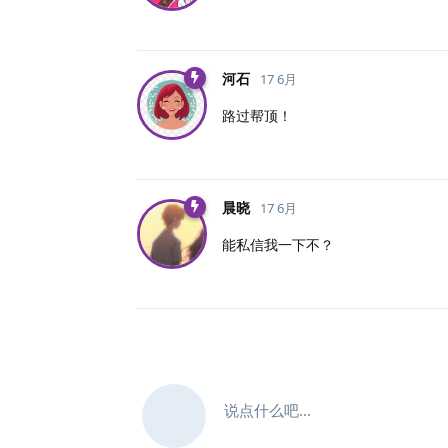
河石
17 6月
路过帮顶！
晨晓
17 6月
能私信我一下不？
说点什么吧...