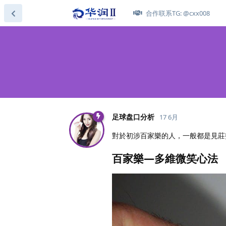
合作联系TG: @cxx008
足球盘口分析
17 6月
對於初涉百家樂的人，一般都是見莊
百家樂—多維微笑心法