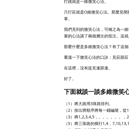
打跳就是一維微笑心法。
只打莊就是O維微笑心法。那麼見閑
掌。
我們見到的微笑心法，可稱之為一維
輩的心法講了兩個層次的投注。這就
那麼什麼是多維微笑心法？有了這個
重溫一下微笑心法的口訣：見莊跟莊
在這裡，沒有提見連跟連。
好了。
下面就談一談多維微笑
（1）將大路用3珠路排列。
（2）按出牌順序將每一鋪編號，從1
（3）將1,2,3,4,5，。。。。。。，2
（5）將三珠路的橫行1,4，7,10,13,1