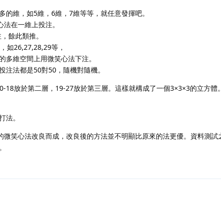
於更多的維，如5維，6維，7維等等，就任意發揮吧。
笑心法在一維上投注。
注，餘此類推。
6,27,28,29等，
的多維空間上用微笑心法下注。
注法都是50對50，隨機對隨機。
0-18放於第二層，19-27放於第三層。這樣就構成了一個3×3×3的立方體
打法。
來的微笑心法改良而成，改良後的方法並不明顯比原來的法更優。資料測試
。