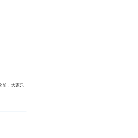
。
之前，大家只
回复