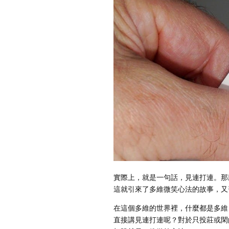
實際上，就是一句話，見連打連。那
這就引來了多維微笑心法的故事，又
在這個多維的世界裡，什麼都是多維
直接講見連打連呢？對於只投莊或閑