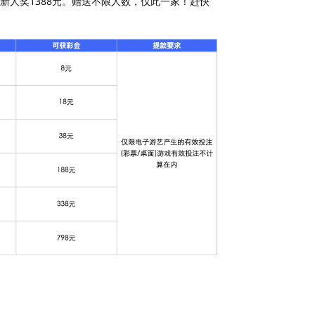
人奖1388元。赠送不限人数，仅此一家！赶快