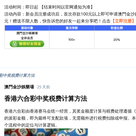
活动时间：即日起 【结束时间以官网通知为准】
活动内容：新会员注册成功后，首次存款100元以上即可申请澳門金沙娛
元！赠送不限人数，快告诉您的好友一起来分享吧！点击
【立即注册】
彩中奖税费计算方法
澳門金沙娛樂場
25 天前
香港六合彩中奖税费计算方法
香港六合彩由香港赛马会统一经营，其奖金额度计算与税费处理遵循《
的派彩金额，即为最终可支配款项，无需额外进行税费扣除或申报。本
个流程中的定位与计算逻辑。