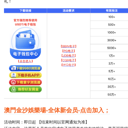
礼！
澳門金沙娛樂場-全体新会员-点击加入；
活动时间：即日起 【结束时间以官网通知为准】