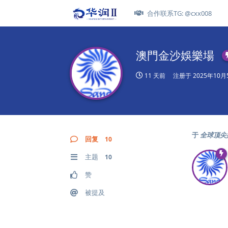
合作联系TG: @cxx008
澳門金沙娛樂場
11 天前
注册于
2025年10月
于
全球顶尖
回复
10
主题
10
赞
被提及