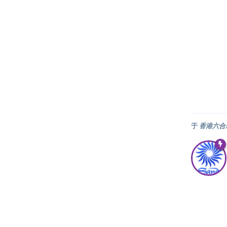
于
香港六合